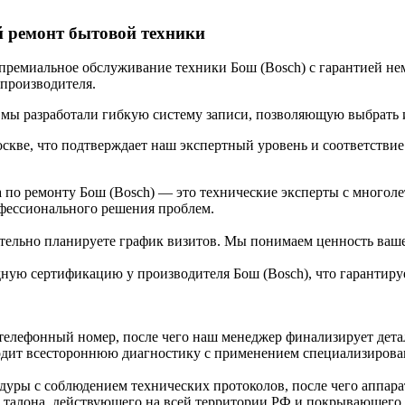
й ремонт бытовой техники
премиальное обслуживание техники Бош (Bosch) с гарантией не
 производителя.
мы разработали гибкую систему записи, позволяющую выбрать и
 Москве, что подтверждает наш экспертный уровень и соответст
по ремонту Бош (Bosch) — это технические эксперты с многол
офессионального решения проблем.
ятельно планируете график визитов. Мы понимаем ценность ваш
ную сертификацию у производителя Бош (Bosch), что гарантируе
телефонный номер, после чего наш менеджер финализирует дета
одит всестороннюю диагностику с применением специализирова
дуры с соблюдением технических протоколов, после чего аппа
 талона, действующего на всей территории РФ и покрывающего