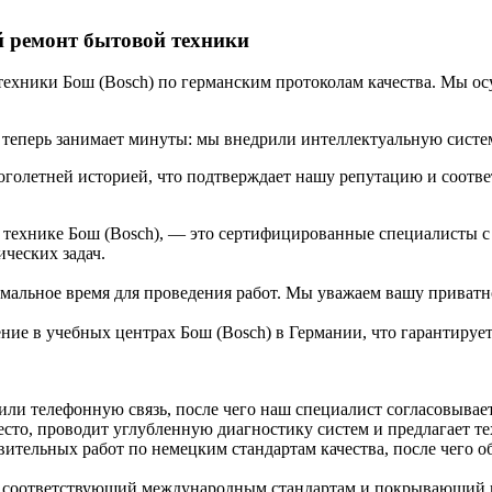
й ремонт бытовой техники
техники Бош (Bosch) по германским протоколам качества. Мы о
а теперь занимает минуты: мы внедрили интеллектуальную систе
голетней историей, что подтверждает нашу репутацию и соотве
 технике Бош (Bosch), — это сертифицированные специалисты 
ческих задач.
мальное время для проведения работ. Мы уважаем вашу приватн
ние в учебных центрах Бош (Bosch) в Германии, что гарантирует
или телефонную связь, после чего наш специалист согласовывает
то, проводит углубленную диагностику систем и предлагает т
тельных работ по немецким стандартам качества, после чего об
 соответствующий международным стандартам и покрывающий в